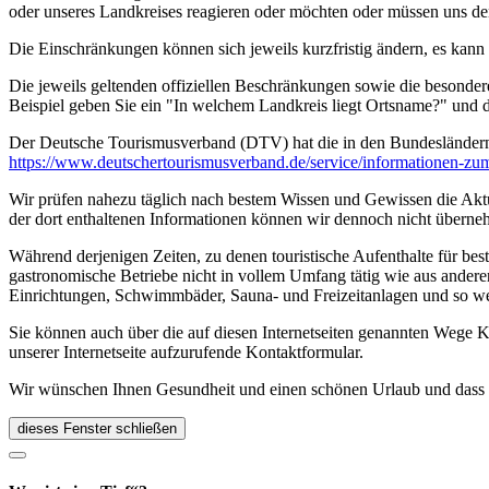
oder unseres Landkreises reagieren oder möchten oder müssen uns de
Die Einschränkungen können sich jeweils kurzfristig ändern, es kan
Die jeweils geltenden offiziellen Beschränkungen sowie die besonder
Beispiel geben Sie ein "In welchem Landkreis liegt Ortsname?" und
Der Deutsche Tourismusverband (DTV) hat die in den Bundesländer
https://www.deutscher­tourismusverband.de/­service/­informationen-z
Wir prüfen nahezu täglich nach bestem Wissen und Gewissen die Aktual
der dort enthaltenen Informationen können wir dennoch nicht überne
Während derjenigen Zeiten, zu denen touristische Aufenthalte für bes
gastronomische Betriebe nicht in vollem Umfang tätig wie aus andere
Einrichtungen, Schwimmbäder, Sauna- und Freizeitanlagen und so we
Sie können auch über die auf diesen Internetseiten genannten Wege K
unserer Internetseite aufzurufende Kontaktformular.
Wir wünschen Ihnen Gesundheit und einen schönen Urlaub und dass Si
dieses Fenster schließen