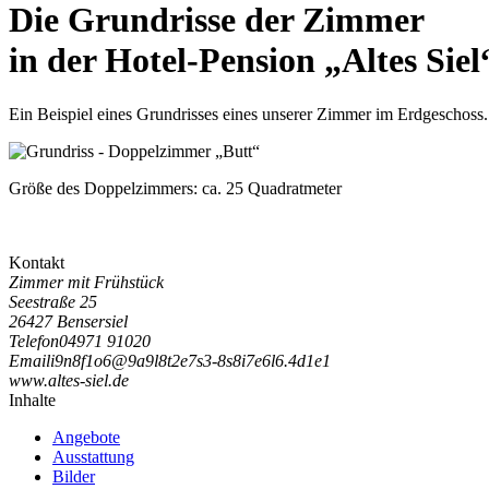
Die Grundrisse der Zimmer
in der Hotel-Pension „Altes Siel
Ein Beispiel eines Grundrisses eines unserer Zimmer im Erdgeschoss.
Größe des Doppelzimmers:
ca. 25 Quadratmeter
Kontakt
Zimmer mit Frühstück
Seestraße 25
26427 Bensersiel
Telefon
04971 91020
Email
i
9
n
8
f
1
o
6
@
9
a
9
l
8
t
2
e
7
s
3
-
8
s
8
i
7
e
6
l
6
.
4
d
1
e
1
www.altes-siel.de
Inhalte
Angebote
Ausstattung
Bilder