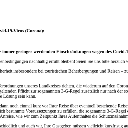
vid-19-Virus (Corona):
eise immer geringer werdenden Einschränkungen wegen des Covid-
bedingungen nachhaltig erfüllt bleiben! Seien Sie uns bitte herzlich
cherheit insbesondere bei touristischen Beherbergungen und Reisen – 
erordnungen unseres Landkreises richten, die wiederum auf den Coro
geltenden Pflicht zur sogenannten 3-G-Regel zusätzlich nur nach der s
ere Lösung sein kann.
 dann noch einmal kurz vor Ihrer Reise über eventuell bestehende Rei
tzlich bestimmte Voraussetzungen zu erfüllen, die sogenannte 3-G-Rege
rer Anreise, wie wir zum Zeitpunkt Ihres Aufenthaltes die Schutzmaßn
edlich und auch wir, Ihre Gastgeber, müssen vielleicht kurzfristig a