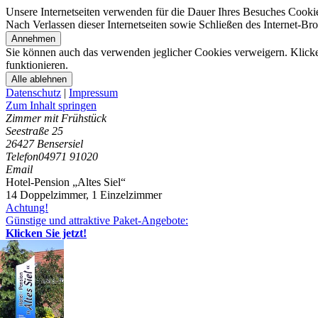
Unsere Internetseiten verwenden für die Dauer Ihres Besuches Cooki
Nach Verlassen dieser Internetseiten sowie Schließen des Internet-B
Annehmen
Sie können auch das verwenden jeglicher Cookies verweigern. Klicken
funktionieren.
Alle ablehnen
Datenschutz
|
Impressum
Zum Inhalt springen
Zimmer mit Frühstück
Seestraße 25
26427 Bensersiel
Telefon
04971 91020
Email
Hotel-Pension „Altes Siel“
14 Doppelzimmer
,
1 Einzelzimmer
Achtung!
Günstige und attraktive Paket-Angebote:
Klicken Sie jetzt!