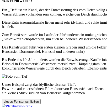
Was ist ein „Tief“?
Ein „Tief“ ist ein Kanal, der der Entwässerung des vom Deich völlig 
Wasserabflüsse vorhanden sein können, welche den Deich durchlöch
Diese Entwässerungskanäle liegen meist sehr idyllisch und ruhig inmit
handelt.
Zum Entwässern wurde im Laufe der Jahrhunderte ein umfangreiches K
„Siele“ – mit Schöpfwerken, um auch bei höheren Wasserständen noc
Das Kanalsystem führt von ersten kleinen Gräben rund um die Felder 
Bensersiel, Dornumersiel, Harlesiel und anderen mehr).
Bis Ende des 19. Jahrhunderts wurden die Entwässerungs-Kanäle inten
Beispiel in Dornumersiel/Westeraccumersiel zwei Häuptlingsfamilien
konkurrierende Wasserwege durch den Deich betrieben. Ebenso einträg
Unser Beispiel zeigt das idyllische „Benser Tief“.
Es wurde auf einer schönen Fahrradtour von Bensersiel nach Esens
ein kleines Stück südlich von Bensersiel aufgenommen.
dieses Fenster schließen